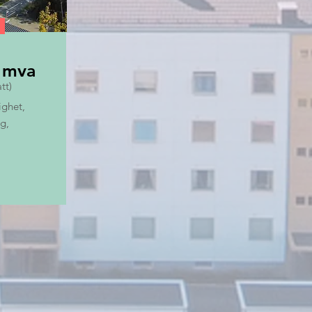
. mva
tt)
ighet,
g,