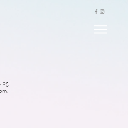
, og
dom.