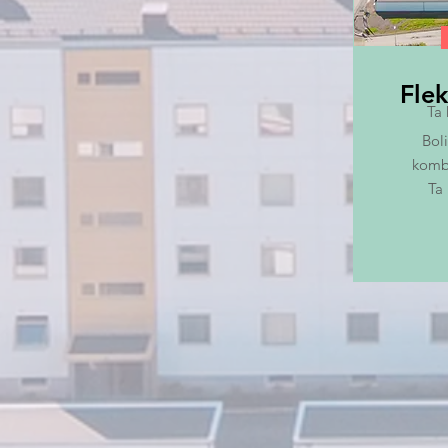
Flek
Ta 
Boli
kombi
Ta 