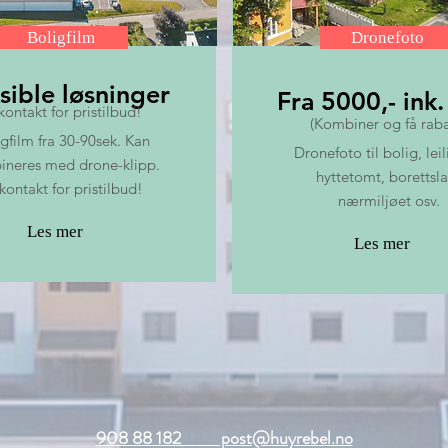
Boligfilm
Dronefoto
sible løsninger
Fra 5000,- ink
kontakt for pristilbud!
(Kombiner og få
raba
gfilm fra 30-90sek. Kan
Dronefoto til bolig, leil
neres med drone-klipp.
hyttetomt, borettsla
kontakt for pristilbud!
nærmiljøet osv.
Les mer
Les mer
908 88 182 post@huyrebel.no